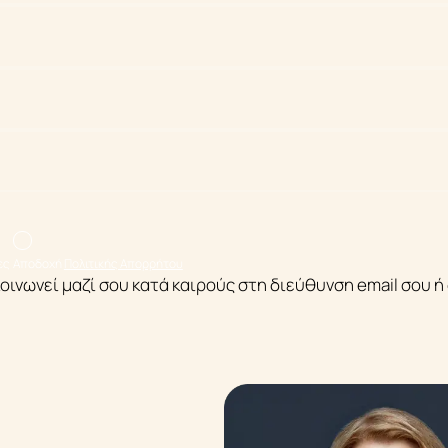
Mindfulness
ng
The Personal Reconnection
ες
Αποδοχή
Πολιτικής Απορρήτου
επικοινωνεί μαζί σου κατά καιρούς στη διεύθυνση email σο
το Life Coaching
Επικοινωνία
Q&A