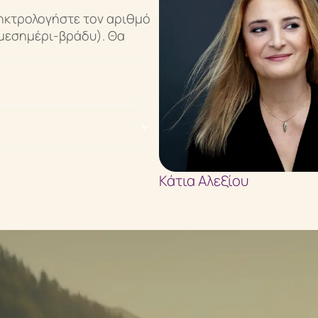
ληκτρολογήστε τον αριθμό
μεσημέρι-βράδυ). Θα
Κάτια Αλεξίου