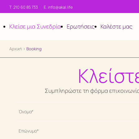
Τ. 210 60 85 733
E. info@akal.life
Κλείσε μια Συνεδρία
Ερωτήσεις
Καλέστε μας
Αρχική
>
Booking
Κλείστ
Συμπληρώστε τη φόρμα επικοινωνίας 
Ατομικές συνεδρίες
Σεμινάρια & Εργαστήρια