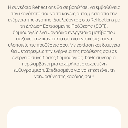
Η συνεδρία Reflections θα σε βοηθήσει να εμβαθύνεις
την ικανότητά σου να το κάνεις αυτό, μέσα από την
ενέργεια της αγάπης. Δουλεύοντας στο Reflections με
τη Δήλωση Εστιασμένης Πρόθεσης (SOFI),
δημιουργείς ένα μοναδικό ενεργειακό μοτίβο που
αυξάνει την ικανότητα σου να ενισχύεις και να
υλοποιείς τις προθέσεις σου. Με εστίαση και διαύγεια
θα μετατρέψεις την ενέργεια της πρόθεσης σου σε
ενέργεια συνείδησης δημιουργίας. Κάθε συνεδρία
περιλαμβάνει μια ισχυρή και στοχευμένη
Κάτια Αλεξίου
ευθυγράμμιση. Σχεδιασμένο για να επεκτείνει τη
νοημοσύνη της καρδιάς σου!