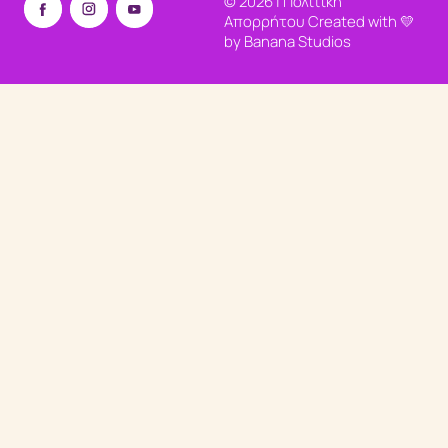
©
2026
|
Πολιτική
Απορρήτου
Created with 💛
by
Banana Studios