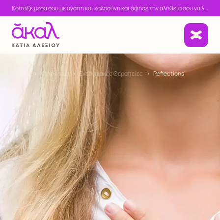
Κοίταξε μέσα σου με αγάπη και καλοσύνη και άφησε την αλήθεια σου να λάμψει!
Αρχική
>
Υπηρεσίες
>
Ενεργειακές Θεραπείες
>
Reflections
Ατομικές συνεδρίες
Σεμινάρια & Εργαστήρια
Εργαστήρια Συστημικής Αναπαράστασης
My Mindfulness