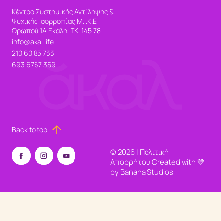
Κέντρο Συστημικής Αντίληψης &
Ψυχικής Ισορροπίας Μ.Ι.Κ.Ε
Ωρωπού 1Α Εκάλη, ΤΚ. 145 78
info@akal.life
210 60 85 733
693 6767 359
Back to top
©
2026
|
Πολιτική
Απορρήτου
Created with 💛
by
Banana Studios