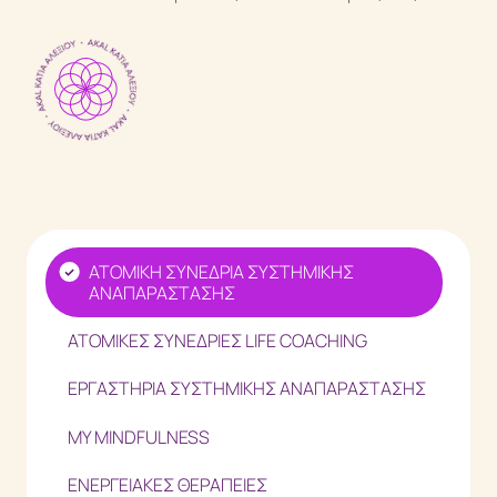
Ενεργειακές Θεραπείες
EMF Balancing Technique
Reconnective Healing
The Personal Reconnection
Reflections
ΑΤΟΜΙΚΗ ΣΥΝΕΔΡΙΑ ΣΥΣΤΗΜΙΚΗΣ
Μέθοδοι
ΑΝΑΠΑΡΑΣΤΑΣΗΣ
Τι είναι η Συστημική Αναπαράσταση
ΑΤΟΜΙΚΕΣ ΣΥΝΕΔΡΙΕΣ LIFE COACHING
Τι είναι το Life Coaching
ΕΡΓΑΣΤΗΡΙΑ ΣΥΣΤΗΜΙΚΗΣ ΑΝΑΠΑΡΑΣΤΑΣΗΣ
Τι είναι το Mindfulness
MY MINDFULNESS
Events
ΕΝΕΡΓΕΙΑΚΕΣ ΘΕΡΑΠΕΙΕΣ