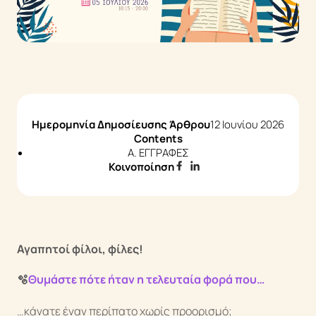
Άρθρα & Νέα
Επικοινωνία
Q&A
Ημερομηνία Δημοσίευσης Άρθρου
12 Ιουνίου 2026
Contents
A. ΕΓΓΡΑΦΕΣ
Κοινοποίηση
Αγαπητοί φίλοι, φίλες!
🫧
Θυμάστε πότε ήταν η τελευταία φορά που…
…κάνατε έναν περίπατο χωρίς προορισμό;