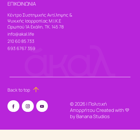
ΕΠΙΚΟΙΝΩΝΙΑ
Κέντρο Συστημικής Αντίληψης &
Ψυχικής Ισορροπίας Μ.Ι.Κ.Ε
Ωρωπού 1Α Εκάλη, ΤΚ. 145 78
info@akal.life
210 60 85 733
693 6767 359
Back to top
©
2026
|
Πολιτική
Απορρήτου
Created with 💛
by
Banana Studios