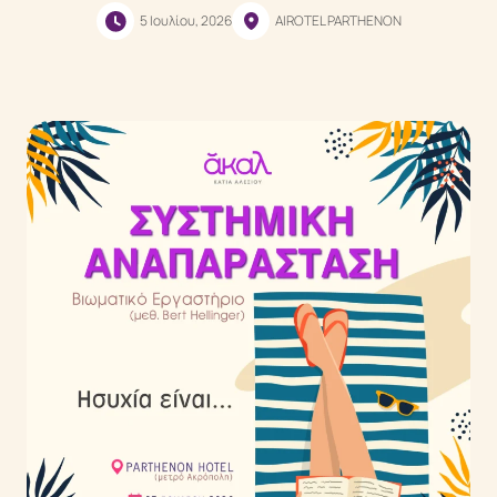
5 Ιουλίου, 2026
AIROTEL PARTHENON
Ενεργειακές Θεραπείες
EMF Balancing Technique
Reconnective Healing
The Personal Reconnection
Reflections
Μέθοδοι
Τι είναι η Συστημική Αναπαράσταση
Τι είναι το Life Coaching
Τι είναι το Mindfulness
Events