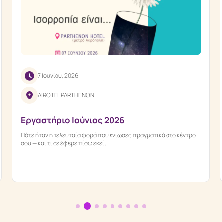
7 Ιουνίου, 2026
AIROTEL PARTHENON
Εργαστήριο Ιούνιος 2026
Πότε ήταν η τελευταία φορά που ένιωσες πραγματικά στο κέντρο
σου — και τι σε έφερε πίσω εκεί;