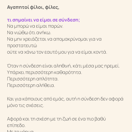
Αγαπητοί φίλοι, φίλες,
τι σημαίνει να είμαι σε σύνδεση;
Να μπορώ να είμαι παρών.
Να νιώθω ότι ανήκω.
Να μην χρειάζεται να απομακρύνομαι για να
προστατευτώ
ούτε να χάνω τον εαυτό μου για να είμαι κοντά.
Όταν η σύνδεση είναι αληθινή, κάτι μέσα μας ηρεμεί.
Κάτια Αλεξίου
Υπάρχει περισσότερη καθαρότητα.
Περισσότερη απλότητα.
Περισσότερη αλήθεια.
Και για κάποιους από εμάς, αυτή η σύνδεση δεν αφορά
μόνο τις σχέσεις.
Αφορά και τη σχέση με τη ζωή σε ένα πιο βαθύ
επίπεδο.
Με το νόημα.