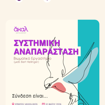
Ενεργειακές Θεραπείες
EMF Balancing Technique
Reconnective Healing
The Personal Reconnection
Reflections
Μέθοδοι
Τι είναι η Συστημική Αναπαράσταση
Τι είναι το Life Coaching
Τι είναι το Mindfulness
Events