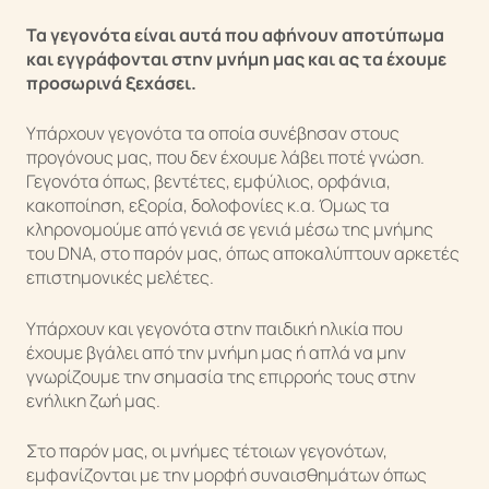
Τα γεγονότα είναι αυτά που αφήνουν αποτύπωμα
και εγγράφονται στην μνήμη μας και ας τα έχουμε
προσωρινά ξεχάσει.
Υπάρχουν γεγονότα τα οποία συνέβησαν στους
προγόνους μας, που δεν έχουμε λάβει ποτέ γνώση.
Γεγονότα όπως, βεντέτες, εμφύλιος, ορφάνια,
κακοποίηση, εξορία, δολοφονίες κ.α. Όμως τα
κληρονομούμε από γενιά σε γενιά μέσω της μνήμης
του DNA, στο παρόν μας, όπως αποκαλύπτουν αρκετές
Κάτια Αλεξίου
επιστημονικές μελέτες.
Υπάρχουν και γεγονότα στην παιδική ηλικία που
έχουμε βγάλει από την μνήμη μας ή απλά να μην
γνωρίζουμε την σημασία της επιρροής τους στην
ενήλικη ζωή μας.
Στο παρόν μας, οι μνήμες τέτοιων γεγονότων,
εμφανίζονται με την μορφή συναισθημάτων όπως