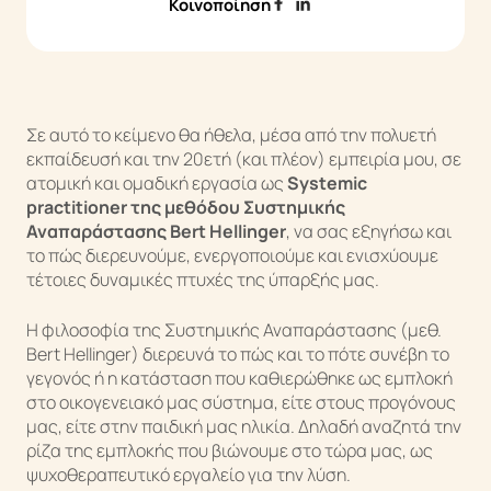
Κοινοποίηση
Άρθρα & Νέα
Επικοινωνία
Σε αυτό το κείμενο θα ήθελα, μέσα από την πολυετή
Q&A
εκπαίδευσή και την 20ετή (και πλέον) εμπειρία μου, σε
ατομική και ομαδική εργασία ως
Systemic
practitioner της μεθόδου Συστημικής
Αναπαράστασης Bert Hellinger
, να σας εξηγήσω και
το πώς διερευνούμε, ενεργοποιούμε και ενισχύουμε
τέτοιες δυναμικές πτυχές της ύπαρξής μας.
Η φιλοσοφία της Συστημικής Αναπαράστασης (μεθ.
Bert Hellinger) διερευνά το πώς και το πότε συνέβη το
γεγονός ή η κατάσταση που καθιερώθηκε ως εμπλοκή
στο οικογενειακό μας σύστημα, είτε στους προγόνους
μας, είτε στην παιδική μας ηλικία. Δηλαδή αναζητά την
ρίζα της εμπλοκής που βιώνουμε στο τώρα μας, ως
ψυχοθεραπευτικό εργαλείο για την λύση.