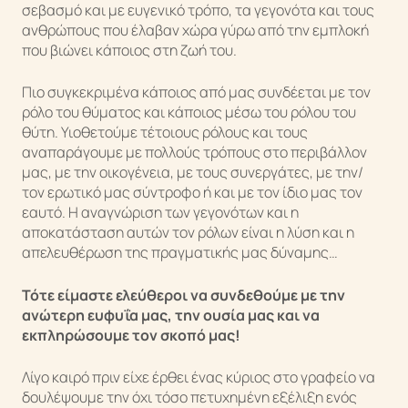
σεβασμό και με ευγενικό τρόπο, τα γεγονότα και τους
ανθρώπους που έλαβαν χώρα γύρω από την εμπλοκή
που βιώνει κάποιος στη ζωή του.
Πιο συγκεκριμένα κάποιος από μας συνδέεται με τον
ρόλο του θύματος και κάποιος μέσω του ρόλου του
θύτη. Υιοθετούμε τέτοιους ρόλους και τους
αναπαράγουμε με πολλούς τρόπους στο περιβάλλον
μας, με την οικογένεια, με τους συνεργάτες, με την/
τον ερωτικό μας σύντροφο ή και με τον ίδιο μας τον
εαυτό. Η αναγνώριση των γεγονότων και η
αποκατάσταση αυτών τον ρόλων είναι η λύση και η
απελευθέρωση της πραγματικής μας δύναμης…
Τότε είμαστε ελεύθεροι να συνδεθούμε με την
ανώτερη ευφυΐα μας, την ουσία μας και να
εκπληρώσουμε τον σκοπό μας!
Λίγο καιρό πριν είχε έρθει ένας κύριος στο γραφείο να
δουλέψουμε την όχι τόσο πετυχημένη εξέλιξη ενός