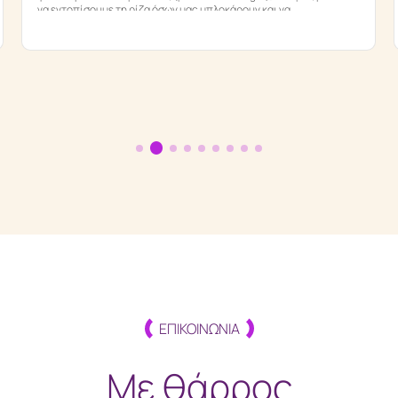
να εντοπίσουμε τη ρίζα όσων μας μπλοκάρουν και να
αποκαταστήσουμε τη ροή στη ζωή μας. Μέσα από 3 απλά
βήματα:1️⃣ Αίτημα2️⃣ […]
ΕΠΙΚΟΙΝΩΝΙΑ
Με θάρρος