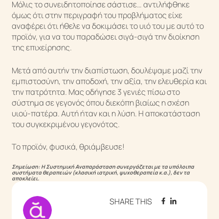
Μόλις το συνειδητοποίησε σάστισε… αντιλήφθηκε
όμως ότι στην περιγραφή του προβλήματος είχε
αναφέρει ότι ήθελε να δοκιμάσει το υιό του με αυτό το
προϊόν, για να του παραδώσει σιγά-σιγά την διοίκηση
της επιχείρησης.
Μετά από αυτήν την διαπίστωση, δουλέψαμε μαζί την
εμπιστοσύνη, την αποδοχή, την αξία, την ελευθερία και
την πατρότητα. Μας οδήγησε 3 γενιές πίσω στο
σύστημα σε γεγονός όπου διεκόπη βιαίως η σχέση
υιού-πατέρα. Αυτή ήταν και η λύση. Η αποκατάσταση
του συγκεκριμένου γεγονότος.
Το προϊόν, φυσικά, θριάμβευσε!
Σημείωση: Η Συστημική Αναπαράσταση συνεργάζεται με τα υπόλοιπα
συστήματα θεραπειών (κλασική ιατρική, ψυχοθεραπεία κ.α.), δεν τα
αποκλείει.
SHARE THIS