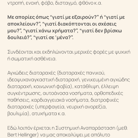
ντροπή, ενοχή, φόβο, δισταγμό, φθόνο κ.α.
Με απορίες όπως “γιατί με εξαιρούν?” ή “γιατί με
αποκλείουν?”, “γιατί διακόπτονται οι σχέσεις
μου?”, “γιατί χάνω χρήματα?”, “γιατί δεν βρίσκω
δουλειά?”, “γιατί σε ‘μένα?”.
Συνδέονται και εκδηλώνονται μερικές φορές με ψυχική
ή σωματική ασθένεια.
Αγχώδεις διαταραχές (διαταραχές πανικού,
ιδεοψυχαναγκαστική διαταραχή, γενικευμένη αγχώδης
διαταραχή, κοινωνική φοβία), κατάθλιψη, έλλειψη
συγκέντρωσης, αυτοάνοσα νοσήματα, ορθοπεδικές
παθήσεις, καρδιαγγειακά νοσήματα, διατροφικές
διαταραχές (υπερφαγεία, νευρική ανορεξία,
βουλιμία), ατυχήματα κ.α.
Εδώ λοιπόν έρχεται η Συστημική Αναπαράσταση (μεθ.
Bert Hellinger) να μας αποκαλύψει με απόλυτο