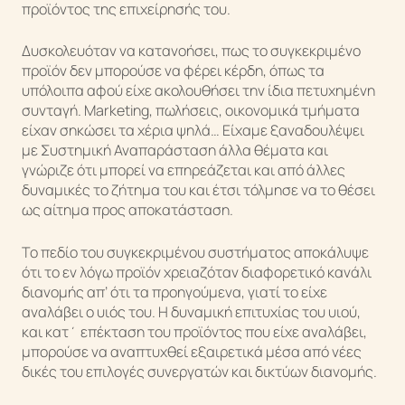
προϊόντος της επιχείρησής του.
Δυσκολευόταν να κατανοήσει, πως το συγκεκριμένο
προϊόν δεν μπορούσε να φέρει κέρδη, όπως τα
υπόλοιπα αφού είχε ακολουθήσει την ίδια πετυχημένη
συνταγή. Marketing, πωλήσεις, οικονομικά τμήματα
είχαν σηκώσει τα χέρια ψηλά… Είχαμε ξαναδουλέψει
με Συστημική Αναπαράσταση άλλα θέματα και
γνώριζε ότι μπορεί να επηρεάζεται και από άλλες
δυναμικές το ζήτημα του και έτσι τόλμησε να το θέσει
ως αίτημα προς αποκατάσταση.
Το πεδίο του συγκεκριμένου συστήματος αποκάλυψε
ότι το εν λόγω προϊόν χρειαζόταν διαφορετικό κανάλι
διανομής απ’ ότι τα προηγούμενα, γιατί το είχε
αναλάβει ο υιός του. Η δυναμική επιτυχίας του υιού,
και κατ΄ επέκταση του προϊόντος που είχε αναλάβει,
μπορούσε να αναπτυχθεί εξαιρετικά μέσα από νέες
δικές του επιλογές συνεργατών και δικτύων διανομής.