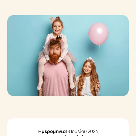
Ενεργειακές Θεραπείες
EMF Balancing Technique
Reconnective Healing
The Personal Reconnection
Reflections
Μέθοδοι
Τι είναι η Συστημική Αναπαράσταση
Τι είναι το Life Coaching
Τι είναι το Mindfulness
Events
Ημερομηνία
18 Ιουλίου 2024