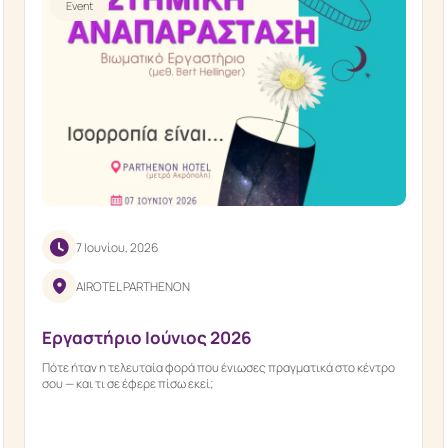
Event
7 Ιουνίου, 2026
AIROTEL PARTHENON
Εργαστήριο Ιούνιος 2026
Πότε ήταν η τελευταία φορά που ένιωσες πραγματικά στο κέντρο
σου — και τι σε έφερε πίσω εκεί;