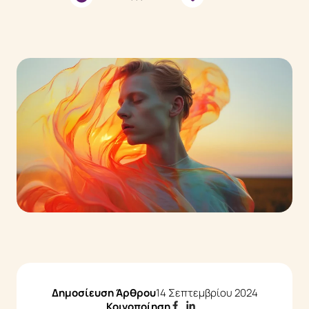
Ενεργειακές Θεραπείες
EMF Balancing Technique
Reconnective Healing
The Personal Reconnection
Reflections
Μέθοδοι
Τι είναι η Συστημική Αναπαράσταση
Τι είναι το Life Coaching
Τι είναι το Mindfulness
Events
Δημοσίευση Άρθρου
14 Σεπτεμβρίου 2024
Κοινοποίηση