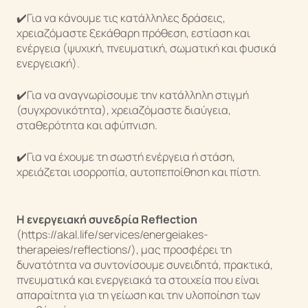
✔️Για να κάνουμε τις κατάλληλες δράσεις,
χρειαζόμαστε ξεκάθαρη πρόθεση, εστίαση και
ενέργεια (ψυχική, πνευματική, σωματική και φυσικά
ενεργειακή).
✔️Για να αναγνωρίσουμε την κατάλληλη στιγμή
(συγχρονικότητα), χρειαζόμαστε διαύγεια,
σταθερότητα και αφύπνιση.
✔️Για να έχουμε τη σωστή ενέργεια ή στάση,
Κάτια Αλεξίου
χρειάζεται ισορροπία, αυτοπεποίθηση και πίστη.
Η ενεργειακή συνεδρία Reflection
(
https://akal.life/services/energeiakes-
therapeies/reflections/
), μας προσφέρει τη
δυνατότητα να συντονίσουμε συνειδητά, πρακτικά,
πνευματικά και ενεργειακά τα στοιχεία που είναι
απαραίτητα για τη γείωση και την υλοποίηση των