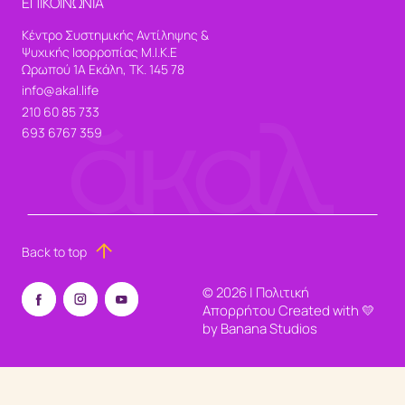
ΕΠΙΚΟΙΝΩΝΙΑ
Κέντρο Συστημικής Αντίληψης &
Ψυχικής Ισορροπίας Μ.Ι.Κ.Ε
Ωρωπού 1Α Εκάλη, ΤΚ. 145 78
info@akal.life
210 60 85 733
693 6767 359
Back to top
©
2026
|
Πολιτική
Απορρήτου
Created with 💛
by
Banana Studios