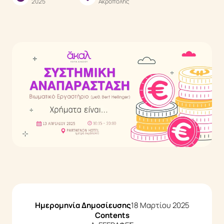
2025
Ακρόπολης
Ενεργειακές Θεραπείες
EMF Balancing Technique
Reconnective Healing
The Personal Reconnection
Reflections
Μέθοδοι
Τι είναι η Συστημική Αναπαράσταση
Τι είναι το Life Coaching
Τι είναι το Mindfulness
Ημερομηνία Δημοσίευσης
18 Μαρτίου 2025
Events
Contents