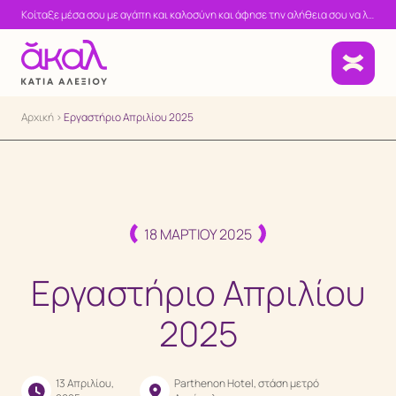
Κοίταξε μέσα σου με αγάπη και καλοσύνη και άφησε την αλήθεια σου να λάμψει!
Αρχική
>
Εργαστήριο Απριλίου 2025
18 ΜΑΡΤΊΟΥ 2025
Ατομικές συνεδρίες
Εργαστήριο Απριλίου
2025
Σεμινάρια & Εργαστήρια
Εργαστήρια Συστημικής Αναπαράστασης
13 Απριλίου,
Parthenon Hotel, στάση μετρό
My Mindfulness