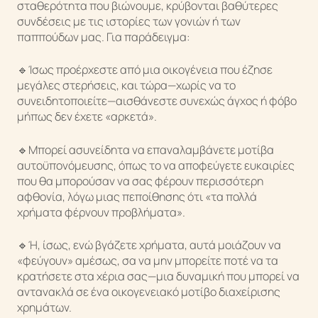
σταθερότητα που βιώνουμε, κρύβονται βαθύτερες
συνδέσεις με τις ιστορίες των γονιών ή των
παππούδων μας. Για παράδειγμα:
🔹Ίσως προέρχεστε από μια οικογένεια που έζησε
μεγάλες στερήσεις, και τώρα—χωρίς να το
συνειδητοποιείτε—αισθάνεστε συνεχώς άγχος ή φόβο
μήπως δεν έχετε «αρκετά».
🔹Μπορεί ασυνείδητα να επαναλαμβάνετε μοτίβα
Κάτια Αλεξίου
αυτοϋπονόμευσης, όπως το να αποφεύγετε ευκαιρίες
που θα μπορούσαν να σας φέρουν περισσότερη
αφθονία, λόγω μιας πεποίθησης ότι «τα πολλά
χρήματα φέρνουν προβλήματα».
🔹Ή, ίσως, ενώ βγάζετε χρήματα, αυτά μοιάζουν να
«φεύγουν» αμέσως, σα να μην μπορείτε ποτέ να τα
κρατήσετε στα χέρια σας—μια δυναμική που μπορεί να
αντανακλά σε ένα οικογενειακό μοτίβο διαχείρισης
χρημάτων.